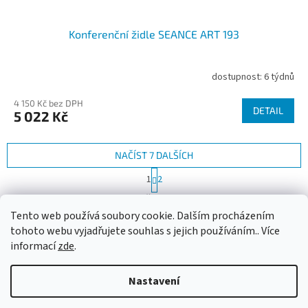
Konferenční židle SEANCE ART 193
dostupnost: 6 týdnů
4 150 Kč bez DPH
DETAIL
5 022 Kč
NAČÍST 7 DALŠÍCH
S
1
2
t
O
r
19
položek celkem
v
á
Tento web používá soubory cookie. Dalším procházením
l
NAHORU
n
á
tohoto webu vyjadřujete souhlas s jejich používáním.. Více
k
d
o
informací
zde
.
v
Z
a
á
c
á
n
Nastavení
í
Vytvořil Shoptet
p
í
p
a