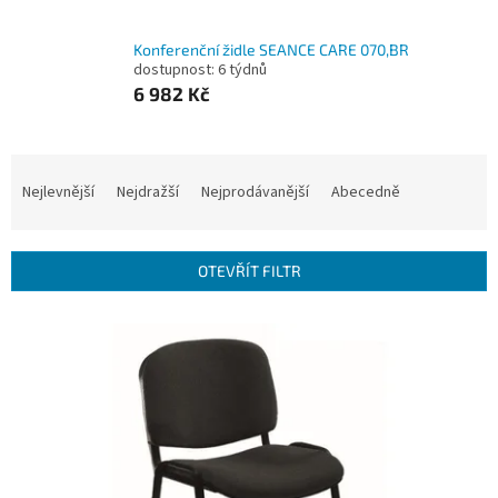
Konferenční židle SEANCE CARE 070,BR
dostupnost: 6 týdnů
6 982 Kč
Ř
a
Nejlevnější
Nejdražší
Nejprodávanější
Abecedně
z
e
n
OTEVŘÍT FILTR
í
p
V
r
ý
o
p
d
i
u
s
k
p
t
r
ů
o