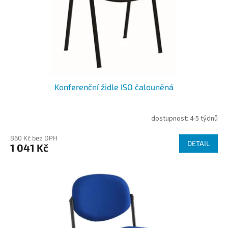
d
u
k
t
ů
Konferenční židle ISO čalouněná
dostupnost: 4-5 týdnů
860 Kč bez DPH
DETAIL
1 041 Kč