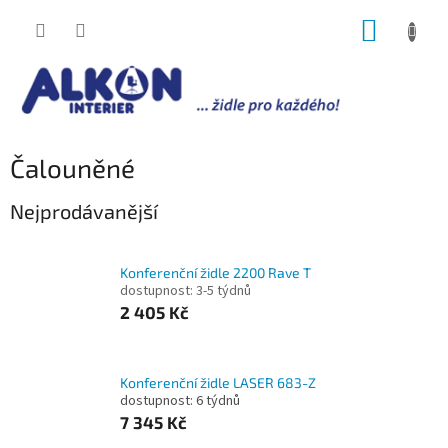
Přejít
NÁKUP
na
obsah
KOŠÍK
Čalouněné
Nejprodávanější
Konferenční židle 2200 Rave T
dostupnost: 3-5 týdnů
2 405 Kč
Konferenční židle LASER 683-Z
dostupnost: 6 týdnů
7 345 Kč