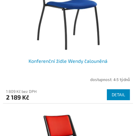
Konferenční židle Wendy čalouněná
dostupnost: 4-5 týdnů
Průměrné
hodnocení
1 809 Kč bez DPH
produktu
DETAIL
2 189 Kč
je
5,0
z
5
hvězdiček.