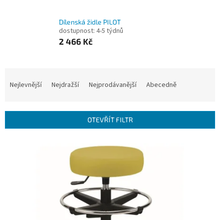
Dílenská židle PILOT
dostupnost: 4-5 týdnů
2 466 Kč
Ř
a
Nejlevnější
Nejdražší
Nejprodávanější
Abecedně
z
e
n
OTEVŘÍT FILTR
í
p
V
r
ý
o
p
d
i
u
s
k
p
t
r
ů
o