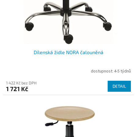
d
u
k
t
ů
Dílenská židle NORA čalouněná
dostupnost: 4-5 týdnů
1 422 Kč bez DPH
DETAIL
1 721 Kč