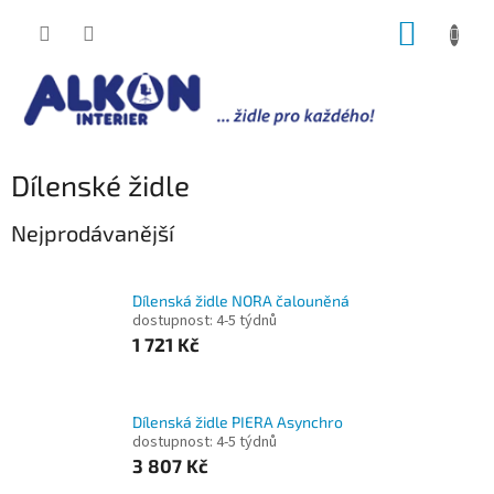
Přejít
NÁKUP
na
obsah
KOŠÍK
Dílenské židle
Nejprodávanější
Dílenská židle NORA čalouněná
dostupnost: 4-5 týdnů
1 721 Kč
Dílenská židle PIERA Asynchro
dostupnost: 4-5 týdnů
3 807 Kč