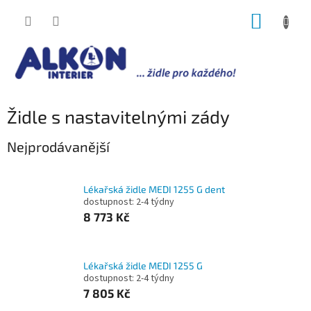
Přejít
NÁKUP
na
obsah
KOŠÍK
Židle s nastavitelnými zády
Nejprodávanější
Lékařská židle MEDI 1255 G dent
dostupnost: 2-4 týdny
8 773 Kč
Lékařská židle MEDI 1255 G
dostupnost: 2-4 týdny
7 805 Kč