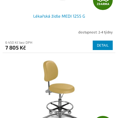
ZDARMA
D
Lékařská židle MEDI 1255 G
A
R
dostupnost: 2-4 týdny
M
6 450 Kč bez DPH
DETAIL
7 805 Kč
A