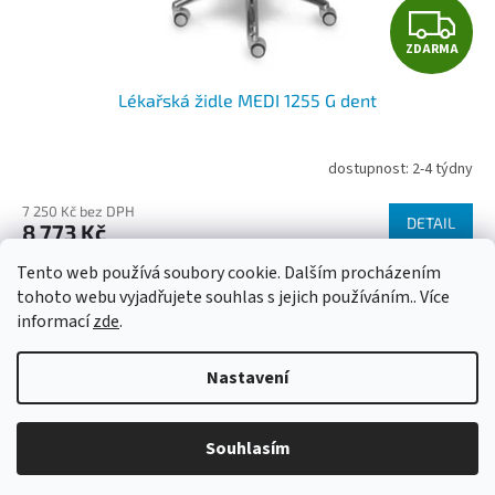
Z
ZDARMA
D
Lékařská židle MEDI 1255 G dent
A
R
dostupnost: 2-4 týdny
M
7 250 Kč bez DPH
DETAIL
8 773 Kč
A
Tento web používá soubory cookie. Dalším procházením
2
položek celkem
O
tohoto webu vyjadřujete souhlas s jejich používáním.. Více
v
informací
zde
.
l
Z
á
á
d
Nastavení
Vytvořil Shoptet
p
a
a
c
t
í
Souhlasím
Copyright 2026
ALKON interier s.r.o.
. Všechna práva vyhrazena.
í
p
r