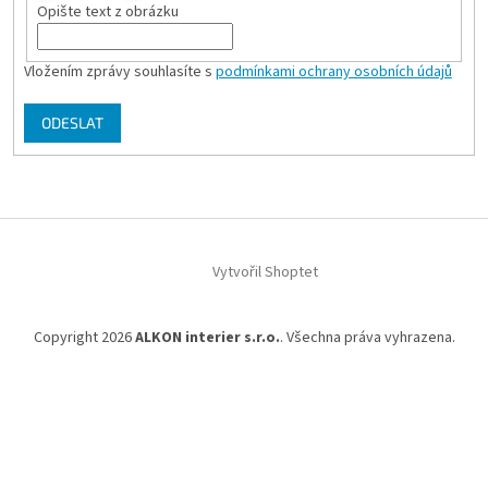
Opište text z obrázku
Vložením zprávy souhlasíte s
podmínkami ochrany osobních údajů
ODESLAT
Z
á
Vytvořil Shoptet
p
a
t
Copyright 2026
ALKON interier s.r.o.
. Všechna práva vyhrazena.
í