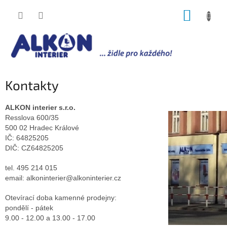
Přejít
NÁKUP
na
obsah
KOŠÍK
Kontakty
ALKON interier s.r.o.
Resslova 600/35
500 02 Hradec Králové
IČ: 64825205
DIČ: CZ64825205
tel. 495 214 015
email: alkoninterier@alkoninterier.cz
Otevírací doba kamenné prodejny:
pondělí - pátek
9.00 - 12.00 a 13.00 - 17.00