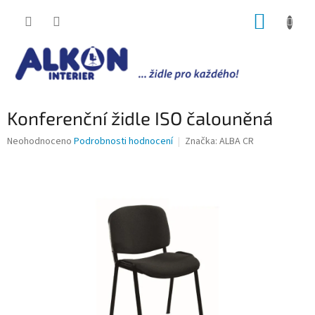
Přejít
NÁKUP
na
obsah
KOŠÍK
Konferenční židle ISO čalouněná
Průměrné
Neohodnoceno
Podrobnosti hodnocení
Značka:
ALBA CR
hodnocení
produktu
je
0,0
z
5
hvězdiček.