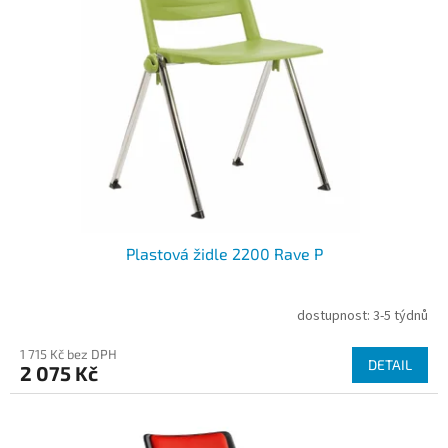
s
o
p
d
r
u
o
k
d
t
u
ů
k
t
ů
Plastová židle 2200 Rave P
dostupnost: 3-5 týdnů
1 715 Kč bez DPH
DETAIL
2 075 Kč