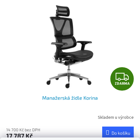
Z
ZDARMA
D
Manažerská židle Korina
A
R
Skladem u výrobce
M
14 700 Kč bez DPH
Do košíku
17 787 Kč