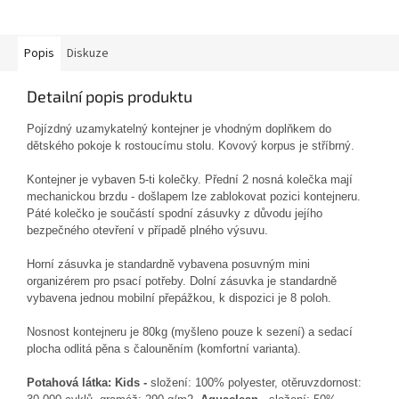
Popis
Diskuze
Detailní popis produktu
Pojízdný uzamykatelný kontejner je vhodným doplňkem do
dětského pokoje k rostoucímu stolu. Kovový korpus je stříbrný.
Kontejner je vybaven 5-ti kolečky. Přední 2 nosná kolečka mají
mechanickou brzdu - došlapem lze zablokovat pozici kontejneru.
Páté kolečko je součástí spodní zásuvky z důvodu jejího
bezpečného otevření v případě plného výsuvu.
Horní zásuvka je standardně vybavena posuvným mini
organizérem pro psací potřeby. Dolní zásuvka je standardně
vybavena jednou mobilní přepážkou, k dispozici je 8 poloh.
Nosnost kontejneru je 80kg (myšleno pouze k sezení) a sedací
plocha odlitá pěna s čalouněním (komfortní varianta).
Potahová látka: Kids
-
složení: 100% polyester, otěruvzdornost: