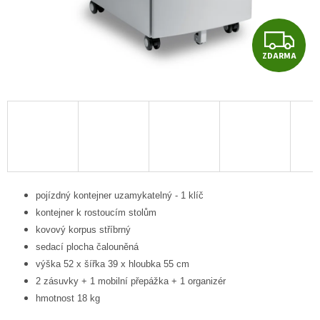
Z
ZDARMA
D
A
R
M
A
pojízdný kontejner uzamykatelný - 1 klíč
kontejner k rostoucím stolům
kovový korpus stříbrný
sedací plocha čalouněná
výška 52 x šířka 39 x hloubka 55 cm
2 zásuvky + 1 mobilní přepážka + 1 organizér
hmotnost 18 kg