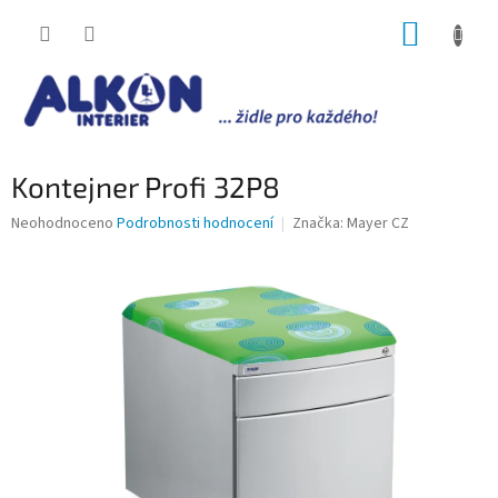
Přejít
NÁKUP
na
obsah
KOŠÍK
Kontejner Profi 32P8
Průměrné
Neohodnoceno
Podrobnosti hodnocení
Značka:
Mayer CZ
hodnocení
produktu
je
0,0
z
5
hvězdiček.