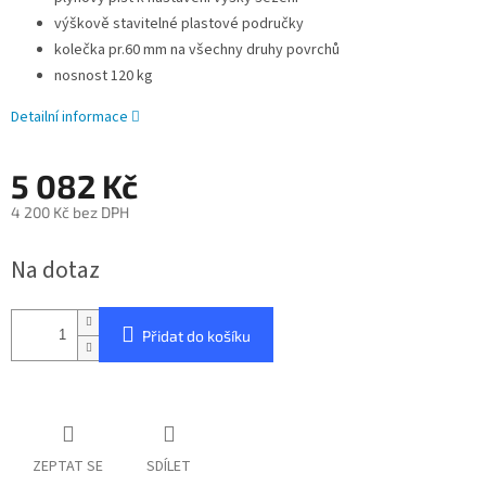
výškově stavitelné plastové područky
kolečka pr.60 mm na všechny druhy povrchů
nosnost 120 kg
Detailní informace
5 082 Kč
4 200 Kč bez DPH
Měrná
Na dotaz
cena:
Přidat do košíku
ZEPTAT SE
SDÍLET