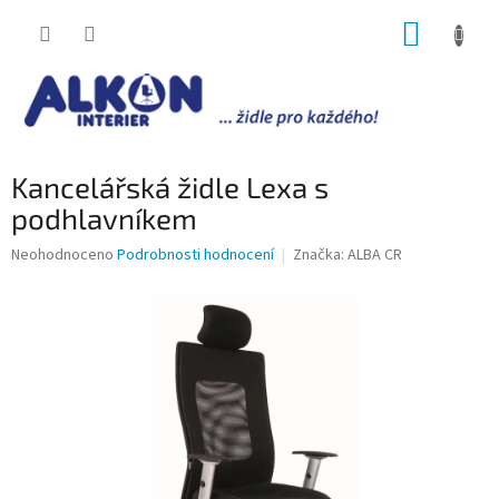
Přejít
NÁKUP
na
obsah
KOŠÍK
Kancelářská židle Lexa s
podhlavníkem
Průměrné
Neohodnoceno
Podrobnosti hodnocení
Značka:
ALBA CR
hodnocení
produktu
je
0,0
z
5
hvězdiček.