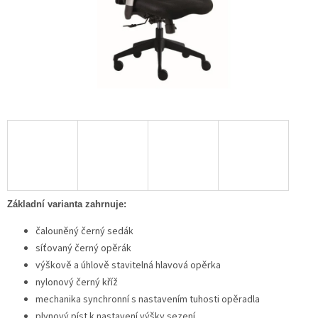
Základní varianta zahrnuje:
čalouněný černý sedák
síťovaný černý opěrák
výškově a úhlově stavitelná hlavová opěrka
nylonový černý kříž
mechanika synchronní s nastavením tuhosti opěradla
plynový píst k nastavení výšky sezení