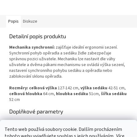
Popis
Diskuze
Detailní popis produktu
Mechanika synchronní:
zajišťuje ideální ergonomii sezení.
Synchronní pohyb opěradla a sedáku židle zabezpečuje
správnou pozici uživatele. Mechaniku lze nastavit dle váhy
uživatele a dvěma pákami mechanismu se ovládá výška sezení,
nastavení synchronního pohybu sedáku a opěradla nebo
zablokování sklonu opěradla.
Rozměry: celková výška
127-142 cm,
výška sedáku
42-51 cm,
celková hloubka
64 cm,
hloubka sedáku
51cm,
šířka sedáku
52 cm
Doplňkové parametry
Kategorie
:
Síťované
Tento web používá soubory cookie. Dalším procházením
Záruka
:
2 roky
tohoto webu vyjadřujete souhlas s jejich používáním.. Více