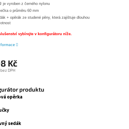
íž je vyroben z černého nylonu
lečka o průměru 60 mm
dák + opěrák ze studené pěny, která zajištuje dlouhou
votnost
slušenství vybírejte v konfigurátoru níže.
informace
08 Kč
 bez DPH
gurátor produktu
vá opěrka
učky
vný sedák