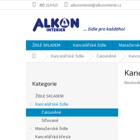
Přejít
495 214 015
alkoninterier@alkoninterier.cz
na
obsah
ŽIDLE SKLADEM
Kancelářské židle
Manažerské
Domů
Kancelářské židle
Čalouněné
Kance
P
Kan
o
Přeskočit
s
Průměr
Neohod
Kategorie
kategorie
t
hodnoce
r
produkt
ŽIDLE SKLADEM
a
je
Kancelářské židle
0,0
n
z
Čalouněné
n
5
í
Síťované
hvězdič
p
Manažerské židle
a
Kancelářská křesla