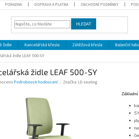
PORADNA
DOPRAVA A PLATBA
OBCHODNÍ PODMÍNKY
POD
HLEDAT
 židle
Kancelářská křesla
Zátěžová křesla
Balanční tab
lářská židle LEAF 500-SY
celářská židle LEAF 500-SY
né
noceno
Podrobnosti hodnocení
Značka:
LD seating
ní
u
Základní 
ka
SY
pl
ek.
na
če