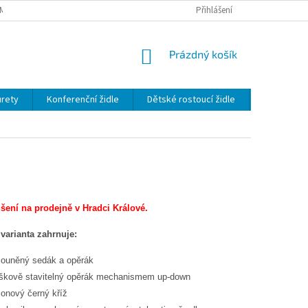
MÍNKY OCHRANY OSOBNÍCH ÚDAJŮ
Přihlášení
NÁKUPNÍ
Prázdný košík
KOŠÍK
urety
Konferenční židle
Dětské rostoucí židle
Dětské ros
šení na prodejně v Hradci Králové.
varianta zahrnuje:
louněný sedák a opěrák
škově stavitelný opěrák mechanismem up-down
lonový černý kříž