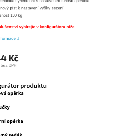
chanika synchronní s nastavením tuhosti opěradla
ynový píst k nastavení výšky sezení
snost 130 kg
slušenství vybírejte v konfigurátoru níže.
informace
44 Kč
 bez DPH
gurátor produktu
vá opěrka
učky
ní opěrka
vný sedák