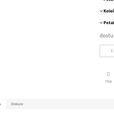
Kole
Potah
dostu
TISK
s
Diskuze