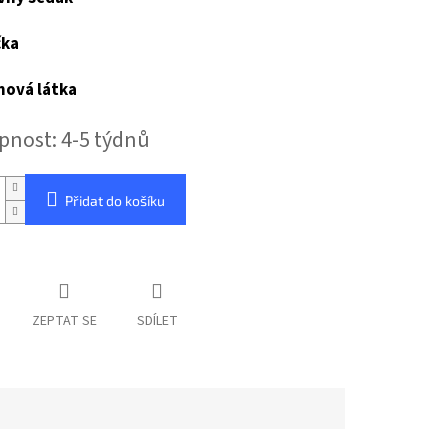
čka
ová látka
pnost: 4-5 týdnů
Přidat do košíku
ZEPTAT SE
SDÍLET