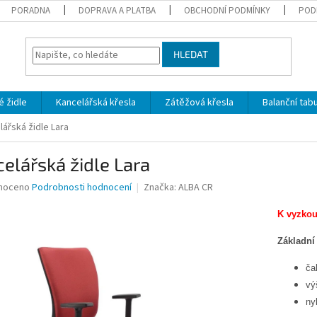
PORADNA
DOPRAVA A PLATBA
OBCHODNÍ PODMÍNKY
POD
HLEDAT
 židle
Kancelářská křesla
Zátěžová křesla
Balanční tab
lářská židle Lara
elářská židle Lara
né
noceno
Podrobnosti hodnocení
Značka:
ALBA CR
ní
u
K vyzkou
Základní 
ča
ek.
vý
ny