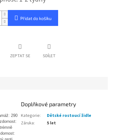
Přidat do košíku
ZEPTAT SE
SDÍLET
Doplňkové parametry
Kategorie
:
Dětské rostoucí židle
ramáž: 290
zdornost:
Záruka
:
5 let
xtrémně
zdornost:
ý proti