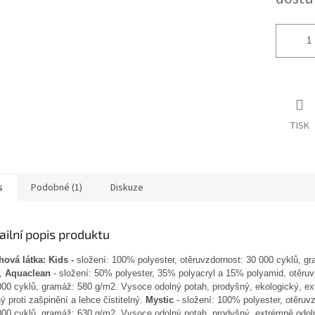
TISK
s
Podobné (1)
Diskuze
ailní popis produktu
hová látka: Kids
-
složení: 100% polyester, otěruvzdornost: 30 000 cyklů, g
,
Aquaclean
- složení: 50% polyester, 35% polyacryl a 15% polyamid, otěruv
000 cyklů, gramáž: 580 g/m2. Vysoce odolný potah, prodyšný, ekologický, e
ý proti zašpinění a lehce čistitelný.
Mystic
- složení: 100% polyester, otěruv
000 cyklů, gramáž: 630 g/m2. Vysoce odolný potah, prodyšný, extrémně odoln