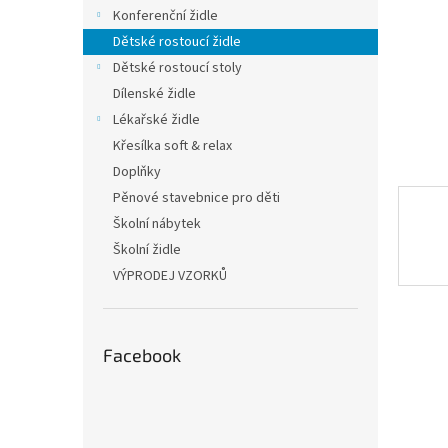
n
Konferenční židle
e
Dětské rostoucí židle
l
Dětské rostoucí stoly
Dílenské židle
Lékařské židle
Křesílka soft & relax
Doplňky
Pěnové stavebnice pro děti
Školní nábytek
Školní židle
VÝPRODEJ VZORKŮ
Facebook