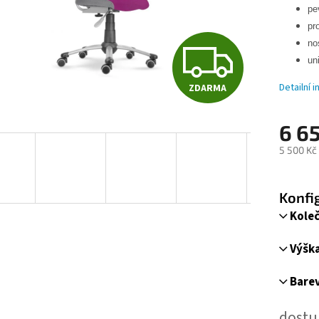
pe
pro
Z
no
un
Detailní 
ZDARMA
D
6 6
A
5 500 Kč
Měrná
cena:
R
Konfi
Kole
M
Výška
Bare
A
dostu