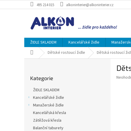
Přejít
495 214 015
alkoninterier@alkoninterier.cz
na
obsah
ŽIDLE SKLADEM
Kancelářské židle
Manažerské
Domů
Dětské rostoucí židle
Dětská rostoucí žid
P
Děts
o
Přeskočit
s
Průměr
Neohod
Kategorie
kategorie
t
hodnoce
r
produkt
ŽIDLE SKLADEM
a
je
Kancelářské židle
0,0
n
z
Manažerské židle
n
5
í
Kancelářská křesla
hvězdič
p
Zátěžová křesla
a
Balanční taburety