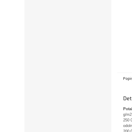
Popi
Det
Pota
g/m2
250 
odoln
200 