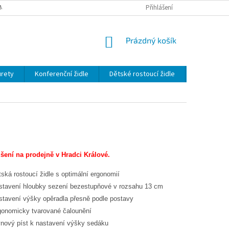
MÍNKY OCHRANY OSOBNÍCH ÚDAJŮ
Přihlášení
NÁKUPNÍ
Prázdný košík
KOŠÍK
urety
Konferenční židle
Dětské rostoucí židle
Dětské ros
šení na prodejně v Hradci Králové.
tská rostoucí židle s optimální ergonomií
stavení hloubky sezení bezestupňové v rozsahu 13 cm
stavení výšky opěradla přesně podle postavy
gonomicky tvarované čalounění
ynový píst k nastavení výšky sedáku