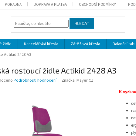
PORADNA
DOPRAVA A PLATBA
OBCHODNÍ PODMÍNKY
POD
HLEDAT
 židle
Kancelářská křesla
Zátěžová křesla
Balanční tab
le Actikid 2428 A3
ká rostoucí židle Actikid 2428 A3
né
noceno
Podrobnosti hodnocení
Značka:
Mayer CZ
ní
u
K vyzkou
dě
na
na
ek.
er
pl