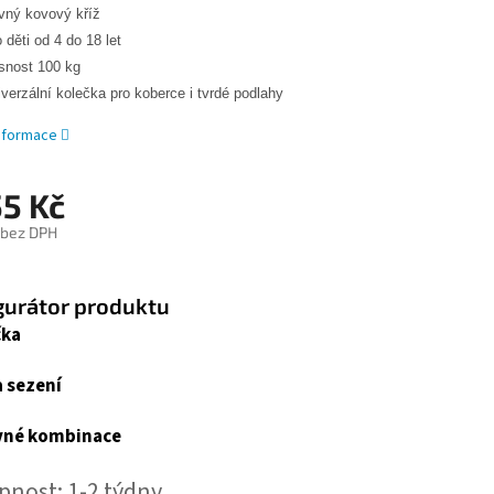
vný kovový kříž
 děti od 4 do 18 let
snost 100 kg
iverzální kolečka pro koberce i tvrdé podlahy
informace
55 Kč
 bez DPH
gurátor produktu
čka
 sezení
vné kombinace
pnost: 1-2 týdny